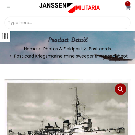
1
Product Detail
Home
Photos & Fieldpost
Post cards
Post card Kriegsmarine mine sweeper Minensuchboot