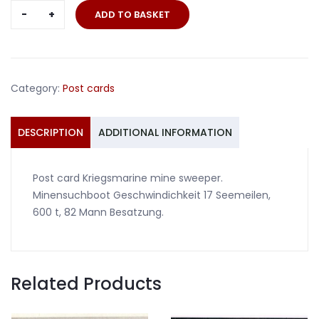
Post
ADD TO BASKET
card
Kriegsmarine
mine
sweeper
Category:
Post cards
Minensuchboot
quantity
DESCRIPTION
ADDITIONAL INFORMATION
Post card Kriegsmarine mine sweeper.
Minensuchboot Geschwindichkeit 17 Seemeilen,
600 t, 82 Mann Besatzung.
Related Products