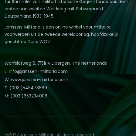
für Sammler von militärhistorische Gegenstände aus dem
ersten und zweiten Weltkrieg mit Schwerpunkt
Deutschland 1933-1945.
Janssen-Militaria is een online winkel voor militaire
voorwerpen uit de tweede wereldoorlog, hoofdzakelijk
gericht op Duits WO2.
Warfslatweg 6, 7151HV Eibergen, The Netherlands
E: info@janssen-militaria.com
W: www.janssen-militaria.com
T: (0031)545473869
M: (0031)653234008
@2022 Janssen Militaria. All rights reserved.