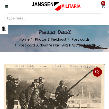
0
Product Detail
Home
Photos & Fieldpost
Post cards
Post card Luftwaffe Flak 1942 lFAS3 Stolpünde