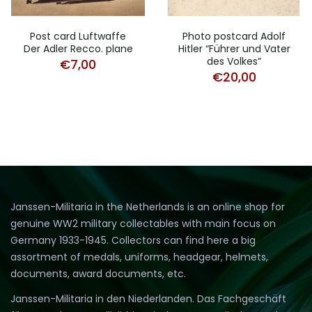
Post card Luftwaffe
Photo postcard Adolf
Der Adler Recco. plane
Hitler “Führer und Vater
des Volkes”
€
7,00
€
20,00
Janssen-Militaria in the Netherlands is an online shop for
genuine WW2 military collectables with main focus on
Germany 1933-1945. Collectors can find here a big
assortment of medals, uniforms, headgear, helmets,
documents, award documents, etc.
Janssen-Militaria in den Niederlanden. Das Fachgeschäft