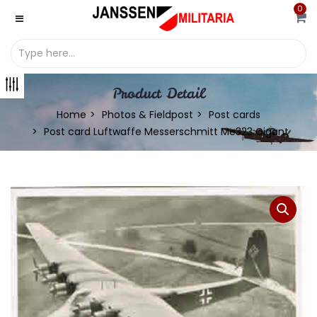
0
Product Detail
Home
Photos & Fieldpost
Post cards
Post card Luftwaffe Messerschmitt Me323 Gigant