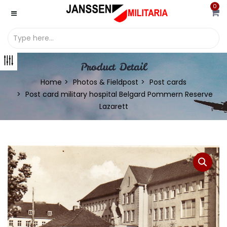
0
Product Detail
Home
Photos & Fieldpost
Post cards
Post card military hospital Belgard Pommern Reserve
Lazarett