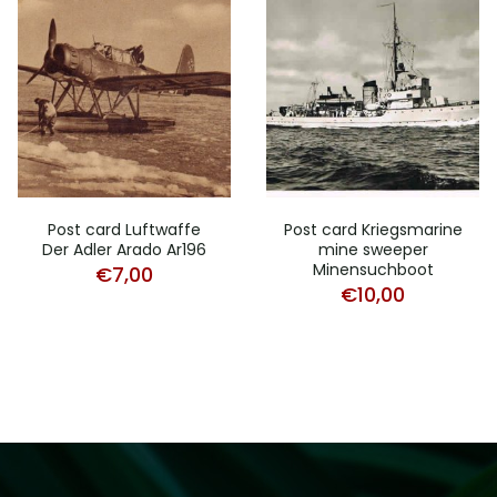
Post card Luftwaffe
Post card Kriegsmarine
Der Adler Arado Ar196
mine sweeper
Minensuchboot
€
7,00
€
10,00