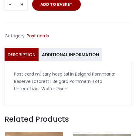
Post
ADD TO BASKET
card
military
hospital
Belgard
Category:
Post cards
Pommern
Reserve
Lazarett
DESCRIPTION
ADDITIONAL INFORMATION
quantity
Post card military hospital in Belgard Pommaria:
Reserve Lazarett I Belgard Pommern. Foto
Unteroffizier Walter Risch.
Related Products