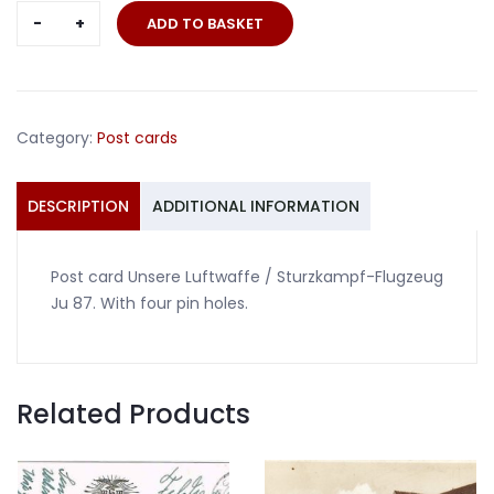
Post
ADD TO BASKET
card
Unsere
Luftwaffe
/
Category:
Post cards
Sturzkampf-
Flugzeug
Ju
DESCRIPTION
ADDITIONAL INFORMATION
87
#1
Post card Unsere Luftwaffe / Sturzkampf-Flugzeug
quantity
Ju 87. With four pin holes.
Related Products