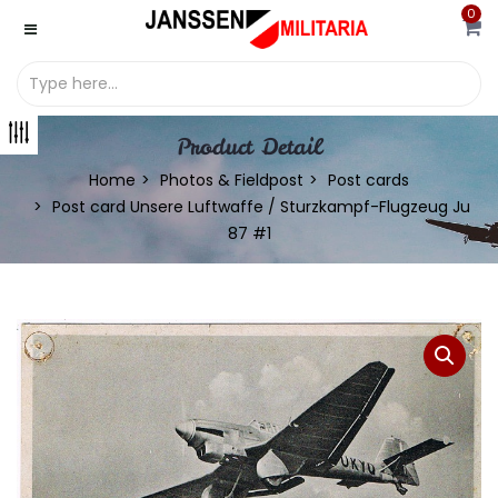
0
Product Detail
Home
Photos & Fieldpost
Post cards
Post card Unsere Luftwaffe / Sturzkampf-Flugzeug Ju
87 #1