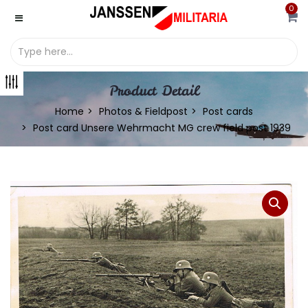
0
Product Detail
Home
Photos & Fieldpost
Post cards
Post card Unsere Wehrmacht MG crew field post 1939