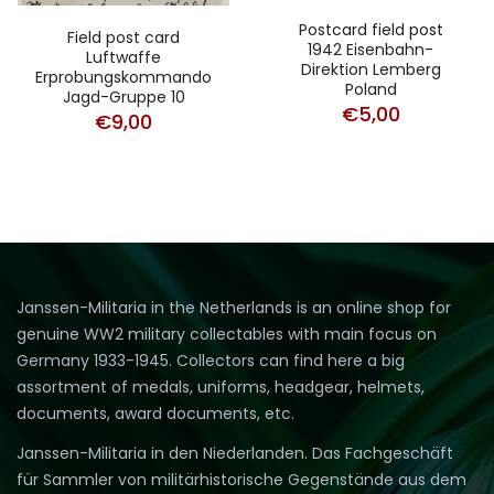
Postcard field post
Field post card
1942 Eisenbahn-
Luftwaffe
Direktion Lemberg
Erprobungskommando
Poland
Jagd-Gruppe 10
€
5,00
€
9,00
Janssen-Militaria in the Netherlands is an online shop for
genuine WW2 military collectables with main focus on
Germany 1933-1945. Collectors can find here a big
assortment of medals, uniforms, headgear, helmets,
documents, award documents, etc.
Janssen-Militaria in den Niederlanden. Das Fachgeschäft
für Sammler von militärhistorische Gegenstände aus dem