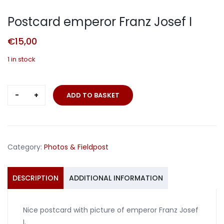
Postcard emperor Franz Josef I
€
15,00
1 in stock
Postcard
ADD TO BASKET
emperor
Franz
Josef
I
Category:
Photos & Fieldpost
quantity
DESCRIPTION
ADDITIONAL INFORMATION
Nice postcard with picture of emperor Franz Josef
I.