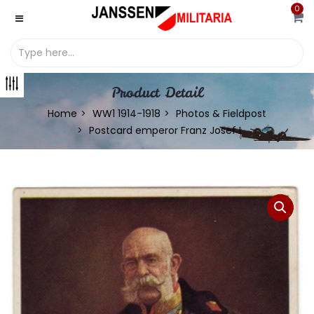
0
Product Detail
Home
WW1 1914-1918
Photos & Fieldpost
Postcard emperor Franz Josef I