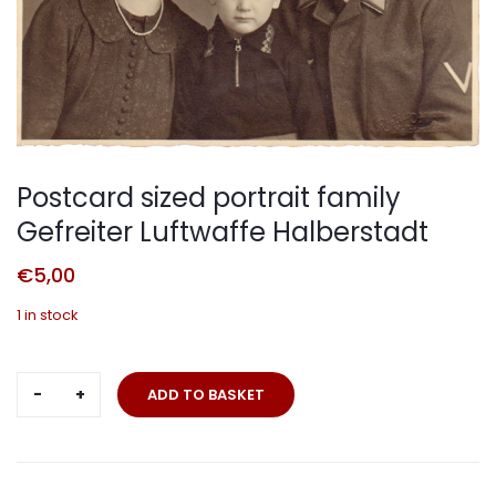
Postcard sized portrait family
Gefreiter Luftwaffe Halberstadt
€
5,00
1 in stock
Postcard
ADD TO BASKET
sized
portrait
family
Gefreiter