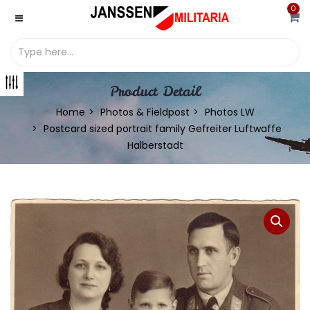
0
Product Detail
Home
Photos & Fieldpost
Photos LW
Postcard sized portrait family Gefreiter Luftwaffe
Halberstadt