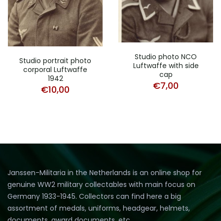
Studio photo NCO
Studio portrait photo
Luftwaffe with side
corporal Luftwaffe
cap
1942
€
7,00
€
10,00
Janssen-Militaria in the Netherlands is an online shop for
genuine WW2 military collectables with main focus on
Germany 1933-1945. Collectors can find here a big
assortment of medals, uniforms, headgear, helmets,
documents, award documents, etc.