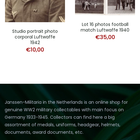
Lot 16 photos football
match Luftwaffe 1940
Studio portrait photo
€
35,00
corporal Luftwaffe
1942
€
10,00
Janssen-Militaria in the Netherlands is an online shop for
genuine WW2 military collectables with main focus on
Germany 1933-1945. Collectors can find here a big
assortment of medals, uniforms, headgear, helmets,
documents, award documents, etc.