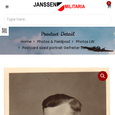
0
Product Detail
Home
Photos & Fieldpost
Photos LW
Postcard sized portrait Gefreiter Luftwaffe