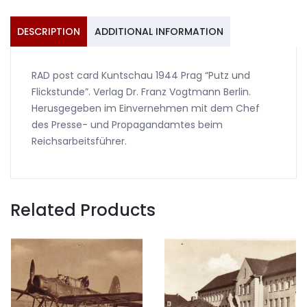
"Putz
und
DESCRIPTION
ADDITIONAL INFORMATION
Flickstunde"
quantity
RAD post card Kuntschau 1944 Prag “Putz und
Flickstunde”. Verlag Dr. Franz Vogtmann Berlin.
Herusgegeben im Einvernehmen mit dem Chef
des Presse- und Propagandamtes beim
Reichsarbeitsführer.
Related Products