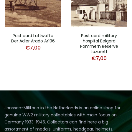
Post card Luftwaffe
Post card military
Der Adler Arado Ar196
hospital Belgard
Pommern Reserve
€
7,00
Lazarett
€
7,00
Janssen-Militaria in the Netherlands is an online shop for
genuine WW2 military collectables with main focus on
Germany 1933-1945. Collectors can find here a big
assortment of medals, uniforms, headgear, helmets,