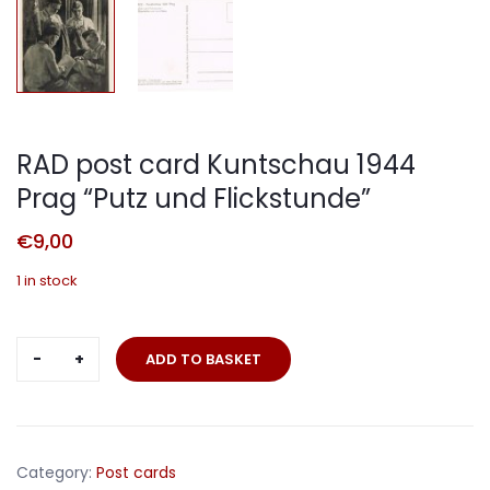
RAD post card Kuntschau 1944
Prag “Putz und Flickstunde”
€
9,00
1 in stock
RAD
ADD TO BASKET
post
card
Kuntschau
1944
Category:
Post cards
Prag