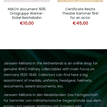
NSKOV document 1935
Certificate Reichs
Ortsgruppe Wanne-
Theater Kammer 1941
Eickel Reichsbahn
for an actor
€
10,00
€
45,00
Janssen-Militaria in the Netherlands is an online shop for
genuine WW2 military collectables with main focus on
Germany 1933-1945. Collectors can find here a big
assortment of medals, uniforms, headgear, helmets,
documents, award documents, etc.
Janssen-Militaria in den Niederlanden. Das Fachgeschäft
für Sammler von militärhistorische Gegenstände aus dem
ersten und zweiten Weltkrieg mit Schwerpunkt