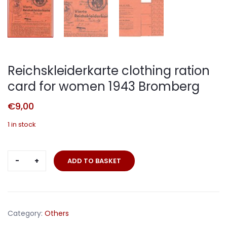
Reichskleiderkarte clothing ration
card for women 1943 Bromberg
€
9,00
1 in stock
Reichskleiderkarte
ADD TO BASKET
clothing
ration
card
for
Category:
Others
women