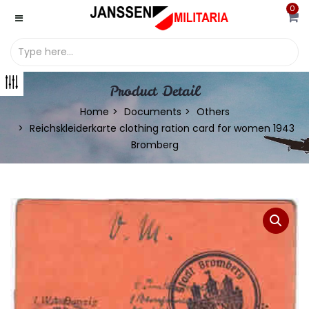
0
Product Detail
Home
Documents
Others
Reichskleiderkarte clothing ration card for women 1943
Bromberg