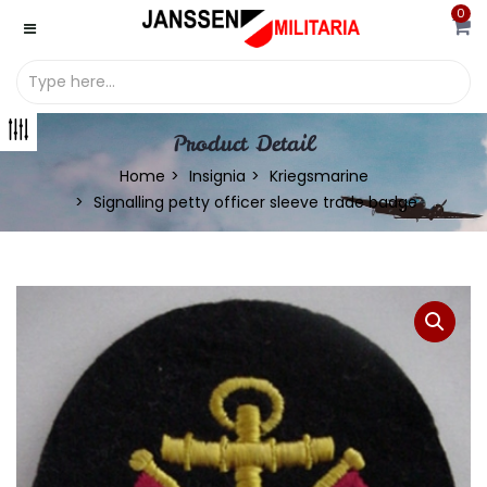
0
Product Detail
Home
Insignia
Kriegsmarine
Signalling petty officer sleeve trade badge