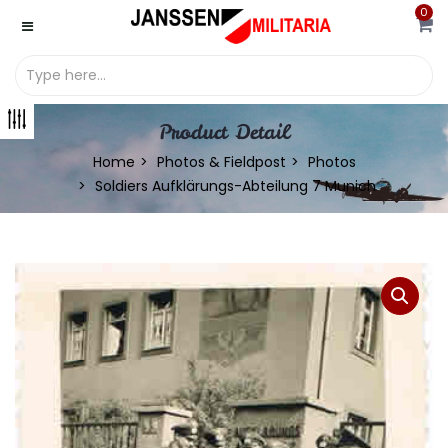
0
Product Detail
Home
Photos & Fieldpost
Photos
Soldiers Aufklärungs-Abteilung 7 Munich