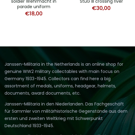
soldier Wehrmacht in
StuG III crossing river
parade uniform
€
30,00
€
18,00
Janssen-Militaria in the Netherlands is an online shop for
genuine WW2 military collectables with main focus on
Germany 1933-1945. Collectors can find here a big
assortment of medals, uniforms, headgear, helmets,
documents, award documents, etc.
Janssen-Militaria in den Niederlanden. Das Fachgeschäft
für Sammler von militärhistorische Gegenstände aus dem
ersten und zweiten Weltkrieg mit Schwerpunkt
Deutschland 1933-1945.