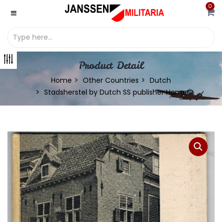
0
Product Detail
Home
Other Countries
Dutch
Stadsherstel by Dutch SS publisher Hamer