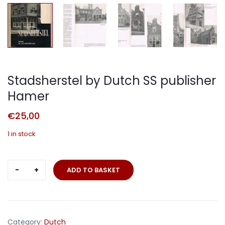
Stadsherstel by Dutch SS publisher
Hamer
€
25,00
1 in stock
Stadsherstel
ADD TO BASKET
by
Dutch
SS
publisher
Category:
Dutch