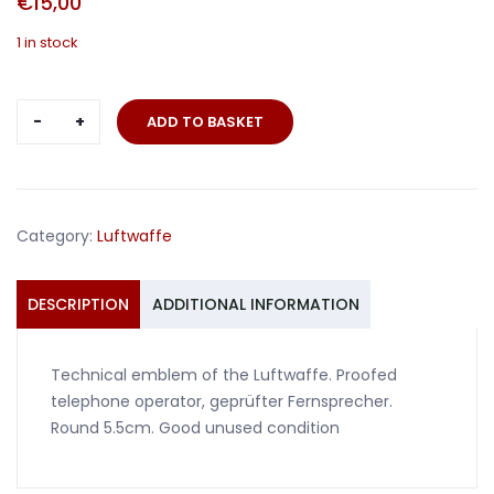
€
15,00
1 in stock
Technical
ADD TO BASKET
emblem
proofed
telephone
operator
Category:
Luftwaffe
quantity
DESCRIPTION
ADDITIONAL INFORMATION
Technical emblem of the Luftwaffe. Proofed
telephone operator, geprüfter Fernsprecher.
Round 5.5cm. Good unused condition