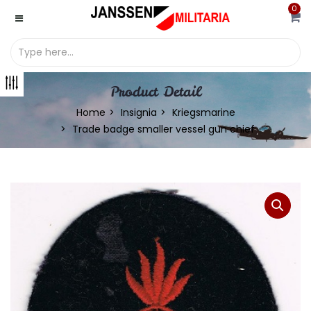
0
Product Detail
Home
Insignia
Kriegsmarine
Trade badge smaller vessel gun chief