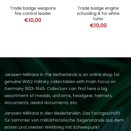
Trade badge weapons
Trade badge engine
fire control leader
schooling III for white
tunic
€
10,00
€
10,00
Janssen-Militaria in the Netherlands is an online shop for
genuine WW2 military collectables with main focus on
Germany 1933-1945. Collectors can find here a big
assortment of medals, uniforms, headgear, helmets,
documents, award documents, etc.
Janssen-Militaria in den Niederlanden. Das Fachgeschäft
für Sammler von militärhistorische Gegenstände aus dem
ersten und zweiten Weltkrieg mit Schwerpunkt