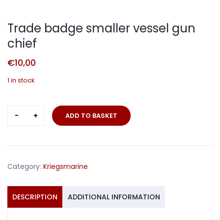
Trade badge smaller vessel gun
chief
€
10,00
1 in stock
Trade
ADD TO BASKET
badge
smaller
vessel
gun
Category:
Kriegsmarine
chief
quantity
DESCRIPTION
ADDITIONAL INFORMATION