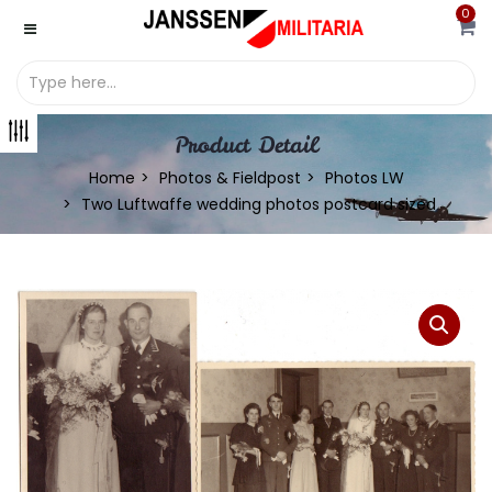
0
Product Detail
Home
Photos & Fieldpost
Photos LW
Two Luftwaffe wedding photos postcard sized