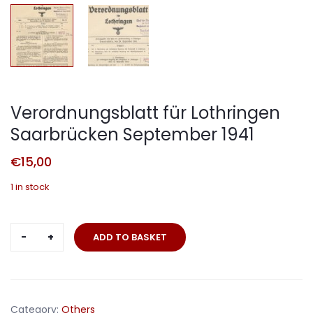
Verordnungsblatt für Lothringen
Saarbrücken September 1941
€
15,00
1 in stock
Verordnungsblatt
ADD TO BASKET
für
Lothringen
Saarbrücken
September
Category:
Others