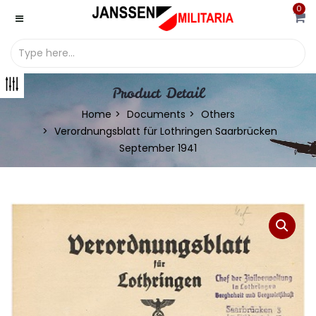
0
Product Detail
Home
Documents
Others
Verordnungsblatt für Lothringen Saarbrücken
September 1941