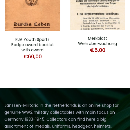
Merkblatt
RJA Youth Sports
Wehrüberwachung
Badge award booklet
€
5,00
with award
€
60,00
Janssen-Militaria in the Netherlands is an online shop for
genuine WW2 military collectables with main focus on
Germany 1933-1945. Collectors can find here a big
assortment of medals, uniforms, headgear, helmets,