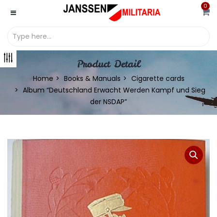
0
Product Detail
Home
Books & Manuals
Cigarette cards
Album “Deutschland Erwacht Werden Kampf und Sieg
der NSDAP”