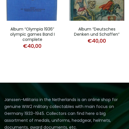
Album “Olympia 1936”
Album “Deutsches
olympic games Band I
Denken und Schaffen”
complete
€
40,00
€
40,00
Janssen-Militaria in the Netherlands is an online shop for
genuine WW2 military collectables with main focus on
Germany 1933-1945. Collectors can find here a big
assortment of medals, uniforms, headgear, helmets,
documents, award documents, etc.