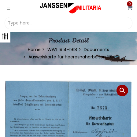
0
Product Detail
Home
WW1 1914-1918
Documents
Ausweiskarte für Heeresnäharbeiten 1914