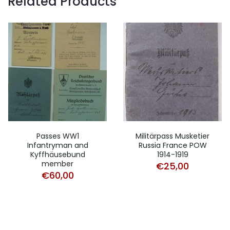
Related Products
Passes WW1
Militärpass Musketier
Infantryman and
Russia France POW
Kyffhäusebund
1914-1919
member
€
25,00
€
60,00