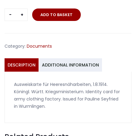
Ausweiskarte
ADD TO BASKET
für
Heeresnäharbeiten
1914
quantity
Category:
Documents
DESCRIPTION
ADDITIONAL INFORMATION
Ausweiskarte für Heeresnäharbeiten, 1.8.1914.
Köningl. Württ. Kriegsministerium. Identity card for
army clothing factory. Issued for Pauline Seyfried
in Wurmlingen.