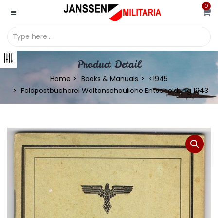
0
Product Detail
Home
Books & Manuals
<1945
Feldpostbücherei Weltanschauliche Entscheidung 1943