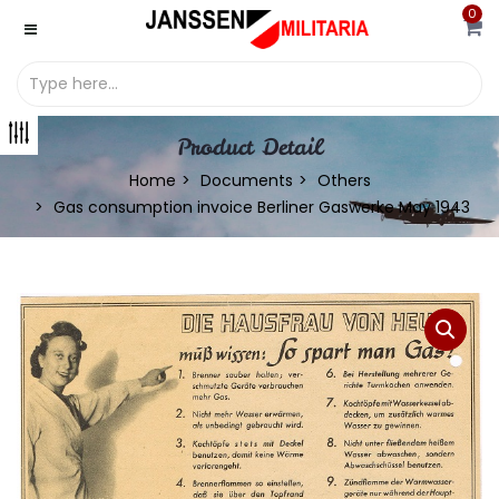
0
Product Detail
Home
Documents
Others
Gas consumption invoice Berliner Gaswerke May 1943