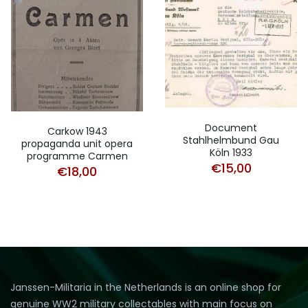
Document
Carkow 1943
Stahlhelmbund Gau
propaganda unit opera
Köln 1933
programme Carmen
€
15,00
€
18,00
Janssen-Militaria in the Netherlands is an online shop for
genuine WW2 military collectables with main focus on