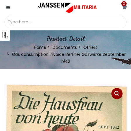
0
Product Detail
Home
Documents
Others
Gas consumption invoice Berliner Gaswerke September
1942