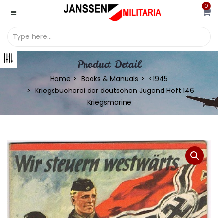
0
Product Detail
Home
Books & Manuals
<1945
Kriegsbücherei der deutschen Jugend Heft 146
Kriegsmarine