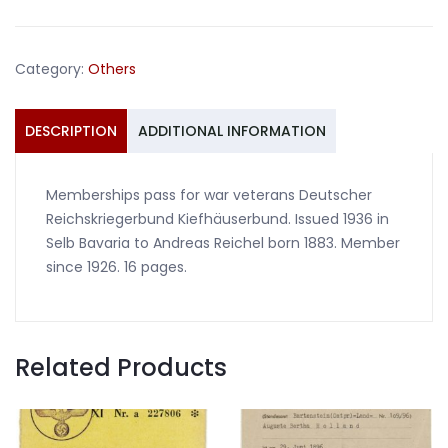
Kiefhäuserbund
Selb
1936
Category:
Others
#1
quantity
DESCRIPTION
ADDITIONAL INFORMATION
Memberships pass for war veterans Deutscher
Reichskriegerbund Kiefhäuserbund. Issued 1936 in
Selb Bavaria to Andreas Reichel born 1883. Member
since 1926. 16 pages.
Related Products