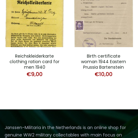
Reichskleiderkarte
Birth certificate
clothing ration card for
woman 1944 Eastern
men 1940
Prussia Bartenstein
€
9,00
€
10,00
Janssen-Militaria in the Netherlands is an online shop for
genuine WW2 military collectables with main focus on