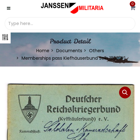
0
Product Detail
Home
Documents
Others
Memberships pass Kiefhäuserbund Selb 1936 #1