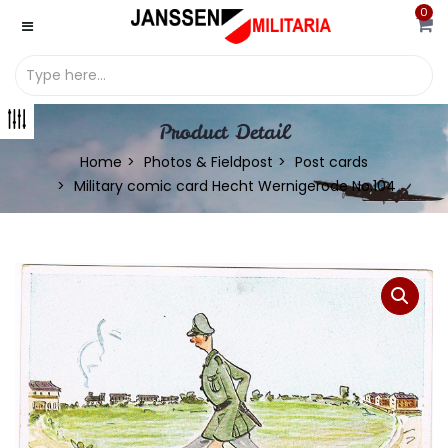
0
Product Detail
Home
Photos & Fieldpost
Post cards
Military comic card Hecht Wernigerode No.104