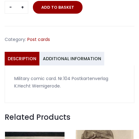
Military
ADD TO BASKET
comic
card
Hecht
Wernigerode
Category:
Post cards
No.104
quantity
DESCRIPTION
ADDITIONAL INFORMATION
Military comic card. Nr.104 Postkartenverlag
K.Hecht Wernigerode.
Related Products