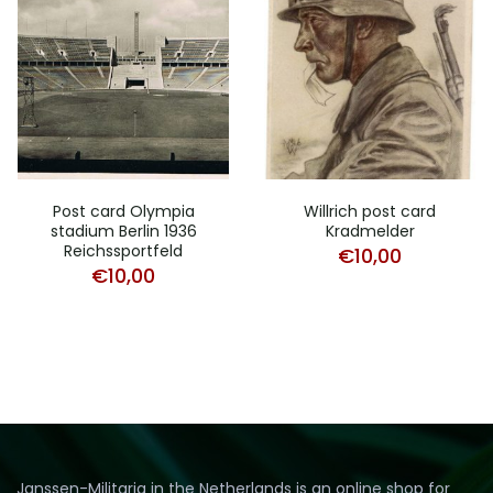
Post card Olympia
Willrich post card
stadium Berlin 1936
Kradmelder
Reichssportfeld
€
10,00
€
10,00
Janssen-Militaria in the Netherlands is an online shop for