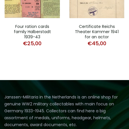
Four ration cards
Certificate Reichs
family Halberstadt
Theater Kammer 1941
1939-43
for an actor
€
25,00
€
45,00
Janssen-Militaria in the Netherlands is an online shop for
genuine WW2 military collectables with main focus on
Germany 1933-1945. Collectors can find here a big
assortment of medals, uniforms, headgear, helmets,
documents, award documents, etc.