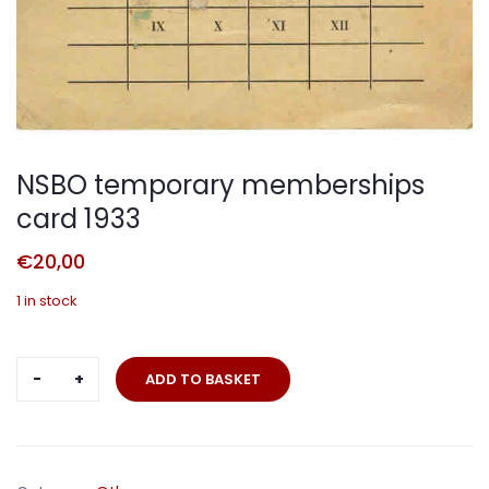
NSBO temporary memberships
card 1933
€
20,00
1 in stock
NSBO
ADD TO BASKET
temporary
memberships
card
1933