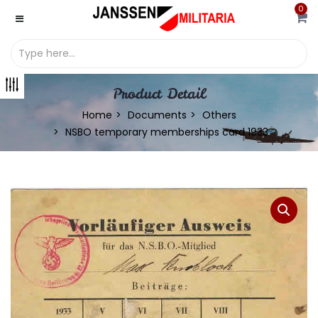
0
Product Detail
Home
Documents
Others
NSBO temporary memberships card 1933