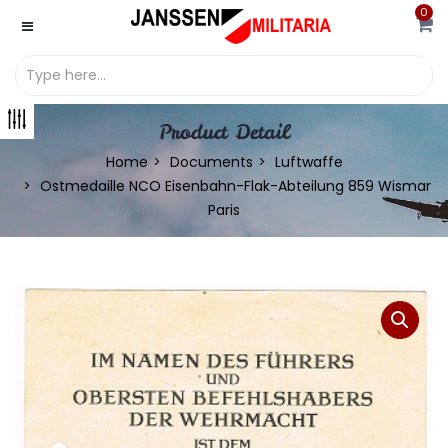
0
Product Detail
Home
Documents
Luftwaffe
Ostmedaille NCO Eisenbahn-Flak-Abteilung 859 Wismar
Paris