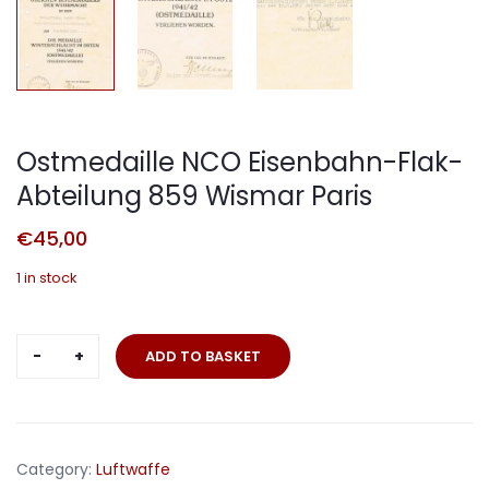
Ostmedaille NCO Eisenbahn-Flak-
Abteilung 859 Wismar Paris
€
45,00
1 in stock
Ostmedaille
ADD TO BASKET
NCO
Eisenbahn-
Flak-
Abteilung
Category:
Luftwaffe
859