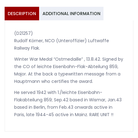
Wismar
Paris
DESCRIPTION
ADDITIONAL INFORMATION
quantity
(D21257)
Rudolf Körner, NCO (Unteroffizier) Luftwaffe
Railway Flak.
Winter War Medal “Ostmedaille” , 13.8.42. Signed by
the CO of leichte Eisenbahn-Flak-Abteilung 859,
Major. At the back a typewritten message from a
Hauptmann who certifies the award.
He served 1942 with 1./leichte Eisenbahn-
Flakabteilung 859; Sep.42 based in Wismar, Jan.43
based in Berlin, from Feb.43 onwards active in
Paris, late 1944-45 active in Mainz. RARE UNIT !!