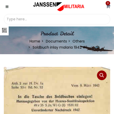
0
Product Detail
Home
Documents
Others
Soldbuch inlay malaria 1942 #1