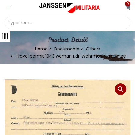
0
Product Detail
Home
Documents
Others
Travel permit 1943 woman KdF Wehrmacht Tournee