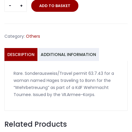
Travel
ADD TO BASKET
permit
1943
woman
KdF
Category:
Others
Wehrmacht
Tournee
quantity
DESCRIPTION
ADDITIONAL INFORMATION
Rare. Sonderausweiss/Travel permit 63.7.43 for a
woman named Hages traveling to Bonn for the
“Wehrbetreuung” as part of a KdF Wehrmacht
Tournee. Issued by the VII.Armee-Korps.
Related Products