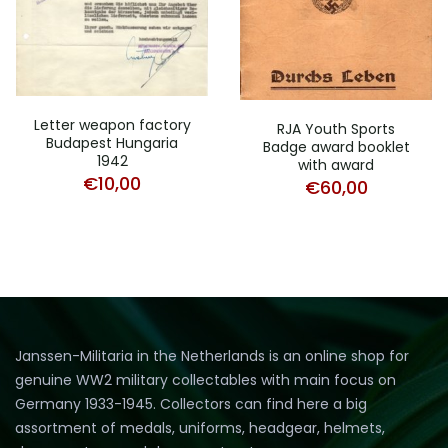
Letter weapon factory
RJA Youth Sports
Budapest Hungaria
Badge award booklet
1942
with award
€
10,00
€
60,00
Janssen-Militaria in the Netherlands is an online shop for
genuine WW2 military collectables with main focus on
Germany 1933-1945. Collectors can find here a big
assortment of medals, uniforms, headgear, helmets,