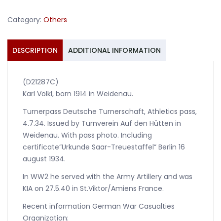
pass
Category:
Others
1934
quantity
DESCRIPTION
ADDITIONAL INFORMATION
(D21287C)
Karl Völkl, born 1914 in Weidenau.
Turnerpass Deutsche Turnerschaft, Athletics pass,
4.7.34. Issued by Turnverein Auf den Hütten in
Weidenau. With pass photo. Including
certificate”Urkunde Saar-Treuestaffel” Berlin 16
august 1934.
In WW2 he served with the Army Artillery and was
KIA on 27.5.40 in St.Viktor/Amiens France.
Recent information German War Casualties
Organization: