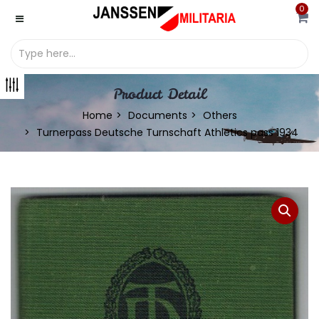
0
Product Detail
Home
Documents
Others
Turnerpass Deutsche Turnschaft Athletics pass 1934