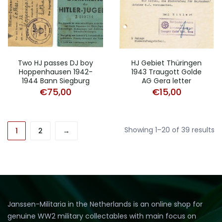
Two HJ passes DJ boy
HJ Gebiet Thüringen
Hoppenhausen 1942-
1943 Traugott Golde
1944 Bann Siegburg
AG Gera letter
€
75,00
€
15,00
So
Showing 1–20 of 39 results
1
2
→
b
po
Janssen-Militaria in the Netherlands is an online shop for
genuine WW2 military collectables with main focus on