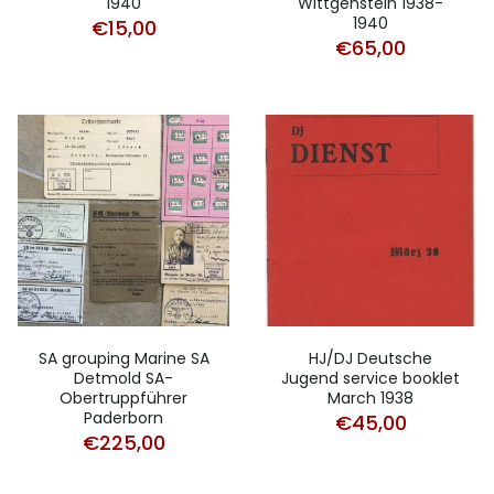
1940
Wittgenstein 1938-
1940
€
15,00
€
65,00
SA grouping Marine SA
HJ/DJ Deutsche
Detmold SA-
Jugend service booklet
Obertruppführer
March 1938
Paderborn
€
45,00
€
225,00