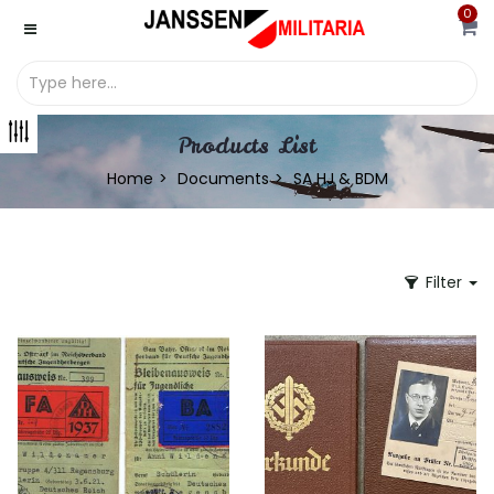
0
Products List
Home
Documents
SA HJ & BDM
Filter