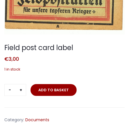
Field post card label
€
3,00
1 in stock
Field
ADD TO BASKET
post
card
label
quantity
Category:
Documents