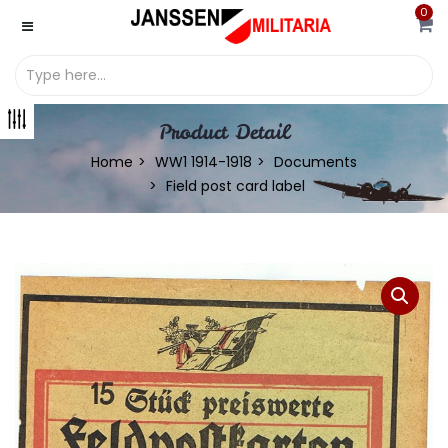
0
Product Detail
Home
WW1 1914-1918
Documents
Field post card label