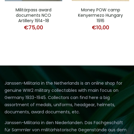
Militärpass award
Money POW camp
documents NCO
Kenyermezo Hungary
Artillery 1914-18
1916
€
75,00
€
10,00
Janssen-Militaria in the Netherlands is an online shop for
genuine WW2 military collectables with main focus on
Germany 1933-1945. Collectors can find here a big
assortment of medals, uniforms, headgear, helmets,
documents, award documents, etc.
Janssen-Militaria in den Niederlanden. Das Fachgeschäft
für Sammler von militärhistorische Gegenstände aus dem