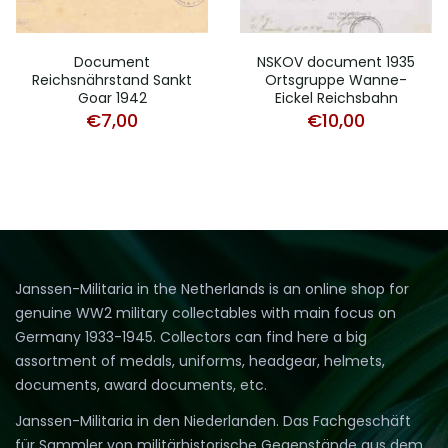
Document
NSKOV document 1935
Reichsnährstand Sankt
Ortsgruppe Wanne-
Goar 1942
Eickel Reichsbahn
€
7,00
€
10,00
Janssen-Militaria in the Netherlands is an online shop for
genuine WW2 military collectables with main focus on
Germany 1933-1945. Collectors can find here a big
assortment of medals, uniforms, headgear, helmets,
documents, award documents, etc.
Janssen-Militaria in den Niederlanden. Das Fachgeschäft
für Sammler von militärhistorische Gegenstände aus dem