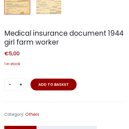
Medical insurance document 1944
girl farm worker
€
5,00
1 in stock
Medical
ADD TO BASKET
insurance
document
1944
girl
Category:
Others
farm
worker