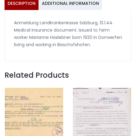
quantity
DESCRIPTION
ADDITIONAL INFORMATION
Anmeldung Landkrankenkasse Salzburg, 13.1.44.
Medical insurance document. Issued to farm
worker Marianne Haslebner born 1920 in Dorrwerfen
living and working in Bisschofshofen.
Related Products