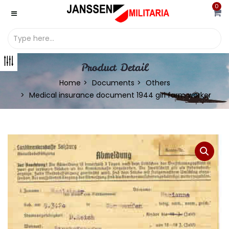
0
Product Detail
Home
Documents
Others
Medical insurance document 1944 girl farm worker