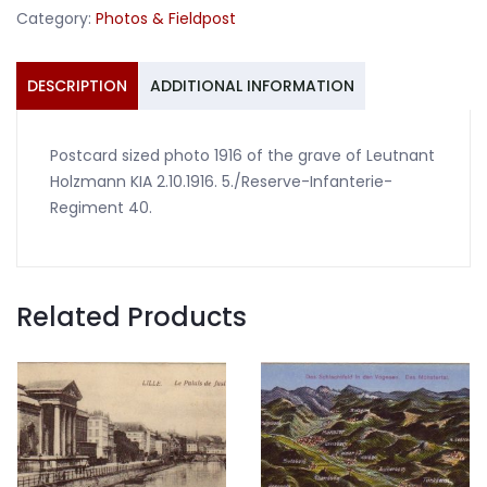
Regiment
Category:
Photos & Fieldpost
40
1916
quantity
DESCRIPTION
ADDITIONAL INFORMATION
Postcard sized photo 1916 of the grave of Leutnant
Holzmann KIA 2.10.1916. 5./Reserve-Infanterie-
Regiment 40.
Related Products