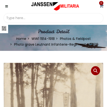
0
Product Detail
Home
WW1 1914-1918
Photos & Fieldpost
Photo grave Leutnant Infanterie-Regiment 40 1916