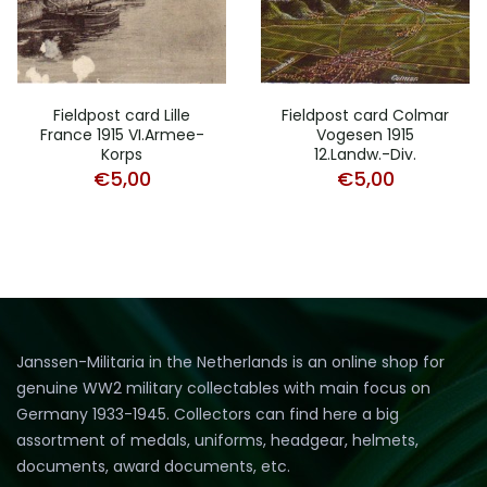
Fieldpost card Lille
Fieldpost card Colmar
France 1915 VI.Armee-
Vogesen 1915
Korps
12.Landw.-Div.
€
5,00
€
5,00
Janssen-Militaria in the Netherlands is an online shop for
genuine WW2 military collectables with main focus on
Germany 1933-1945. Collectors can find here a big
assortment of medals, uniforms, headgear, helmets,
documents, award documents, etc.