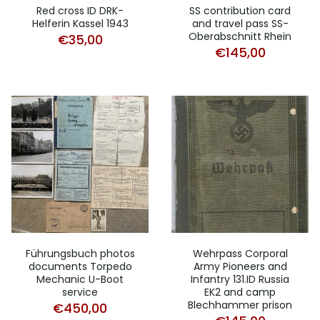
Red cross ID DRK-
SS contribution card
Helferin Kassel 1943
and travel pass SS-
Oberabschnitt Rhein
€
35,00
€
145,00
Führungsbuch photos
Wehrpass Corporal
documents Torpedo
Army Pioneers and
Mechanic U-Boot
Infantry 131.ID Russia
service
EK2 and camp
Blechhammer prison
€
450,00