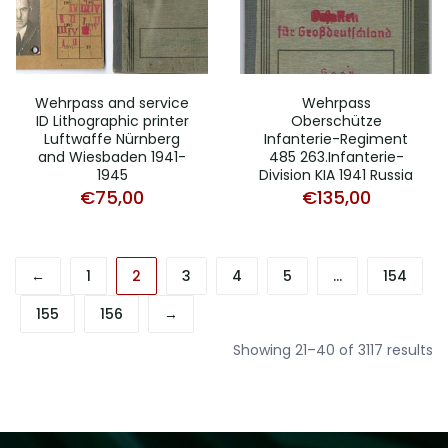
Wehrpass and service
Wehrpass
ID Lithographic printer
Oberschütze
Luftwaffe Nürnberg
Infanterie-Regiment
and Wiesbaden 1941-
485 263.Infanterie-
1945
Division KIA 1941 Russia
€
75,00
€
135,00
←
1
2
3
4
5
…
154
155
156
→
So
Showing 21–40 of 3117 results
b
po