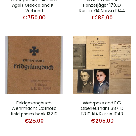
Agais Greece and K-
Panzerjäger 170.ID
Verband
Russia KIA Narwa 1944
€
750,00
€
185,00
Feldgesangbuch
Wehrpass and EK2
Wehrmacht Catholic
Oberleutnant 387.ID
field psalm book 132.ID
113.ID KIA Russia 1943
€
25,00
€
295,00