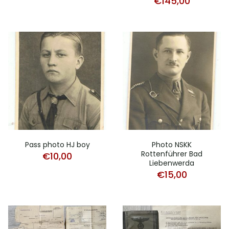
€
145,00
Pass photo HJ boy
Photo NSKK
Rottenführer Bad
€
10,00
Liebenwerda
€
15,00