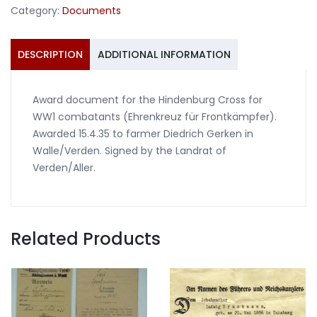
Category:
Documents
farmer
Verden
1935
DESCRIPTION
ADDITIONAL INFORMATION
quantity
Award document for the Hindenburg Cross for
WW1 combatants (Ehrenkreuz für Frontkämpfer).
Awarded 15.4.35 to farmer Diedrich Gerken in
Walle/Verden. Signed by the Landrat of
Verden/Aller.
Related Products