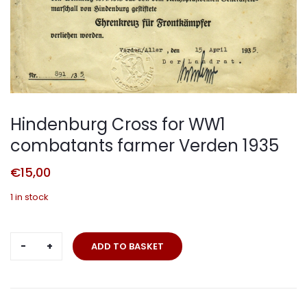
Hindenburg Cross for WW1
combatants farmer Verden 1935
€
15,00
1 in stock
Hindenburg
ADD TO BASKET
Cross
for
WW1
combatants