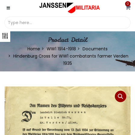
0
Product Detail
Home
WW1 1914-1918
Documents
Hindenburg Cross for WW1 combatants farmer Verden
1935