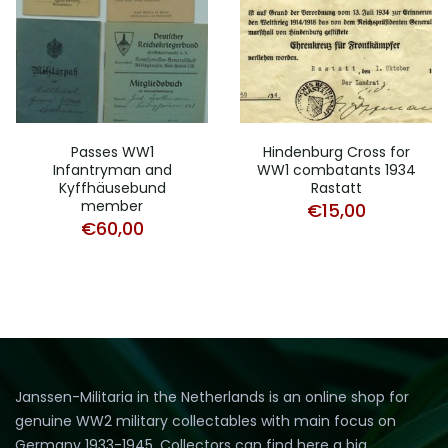
Passes WW1
Hindenburg Cross for
Infantryman and
WW1 combatants 1934
Kyffhäusebund
Rastatt
member
€
15,00
€
60,00
Janssen-Militaria in the Netherlands is an online shop for
genuine WW2 military collectables with main focus on
Germany 1933-1945. Collectors can find here a big